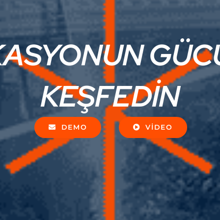
KASYONUN GÜC
KEŞFEDİN
DEMO
VIDEO