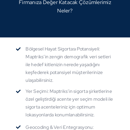
Firmanıza Değer Katacak Çözümlerimiz
Neler?
Bölgesel Hayat Sigortası Potansiyeli:
Maptriks’in zengin demografik veri setleri
ile hedef kitlenizin nerede yaşadığını
keşfederek potansiyel müşterilerinize
ulaşabilirsiniz.
Yer Seçimi: Maptriks’in sigorta şirketlerine
özel geliştirdiği acente yer seçim modeli ile
sigorta acenteleriniz için optimum
lokasyonlarda konumlanabilirsiniz.
Geocoding & Veri Entegrasyonu: