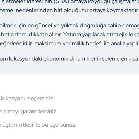
k İşletmeler İdaresi’nin (SBA) ortaya koyduğu çalışmalar d
temel nedenlerinden biri olduğunu ortaya koymaktadır
bilmek için en güncel ve yüksek doğruluğa sahip demograf
bet ortamı dikkate alınır. Yatırım yapılacak stratejik l
eğerlendirilir, maksimum verimlilik hedefi ile analiz yapılı
um lokasyondaki ekonomik dinamikler incelenir. en kısa
k lokasyonu seçersiniz.
 almayı garantilersiniz.
üşteri kitlesi ile buluşursunuz.