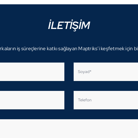
İLETİŞİM
aların iş süreçlerine katkı sağlayan Maptriks’i keşfetmek için bi