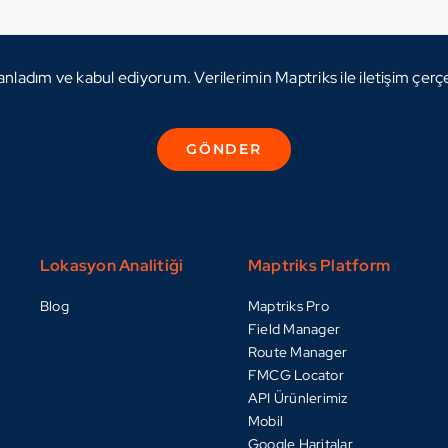
, anladım ve kabul ediyorum. Verilerimin Maptriks ile iletişim çer
GÖNDER
Lokasyon Analitiği
Maptriks Platform
Blog
Maptriks Pro
Field Manager
Route Manager
FMCG Locator
API Ürünlerimiz
Mobil
Google Haritalar