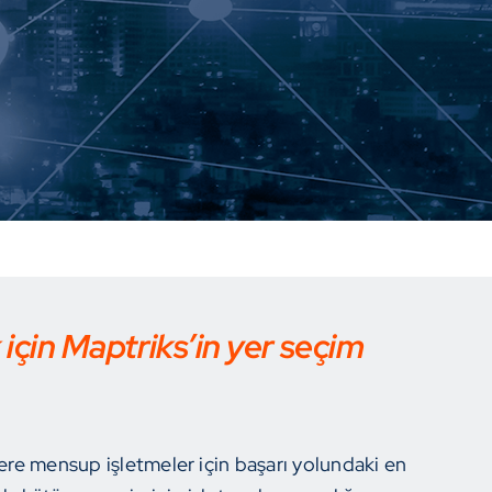
çin Maptriks’in yer seçim
lere mensup işletmeler için başarı yolundaki en