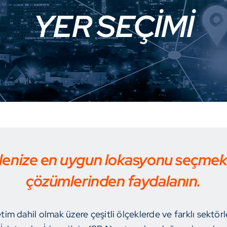
YER SEÇIMI
lenize en uygun lokasyonu seçmek i
çözümlerinden faydalanın.
m dahil olmak üzere çeşitli ölçeklerde ve farklı sektör