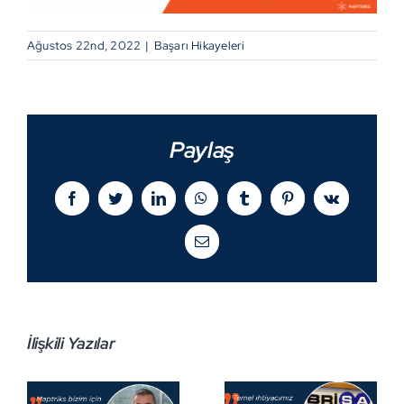
Ağustos 22nd, 2022
|
Başarı Hikayeleri
Paylaş
Facebook
Twitter
LinkedIn
WhatsApp
Tumblr
Pinterest
Vk
E-
posta
İlişkili Yazılar