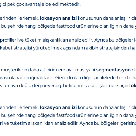
 gibi pek çok avantaj elde edilmektedir.
zerinden ilerlemek,
lokasyon
analizi
konusunun daha anlaşılır olm
e bu şehirde hangi bölgede fastfood ürünlerine olan ilginin daha 
rofilleri ve tüketim alışkanlıkları analiz edilir. Ayrıca bu bölgeler
rekabet stratejisi yürütebilmek açısından rakibin stratejisinden 
müşterilerin daha alt birimlere ayrılması yani
segmentasyon
de
ası olanağı doğmaktadır. Gerekli olan diğer analizlerle birlikte h
m yapmaya değip değmeyeceği belirlenmiş olur. İşletmeler için
lo
zerinden ilerlemek,
lokasyon
analizi
konusunun daha anlaşılır olm
se bu şehirde hangi bölgede fastfood ürünlerine olan ilginin daha 
ri ve tüketim alışkanlıkları analiz edilir. Ayrıca bu bölgeler içeris