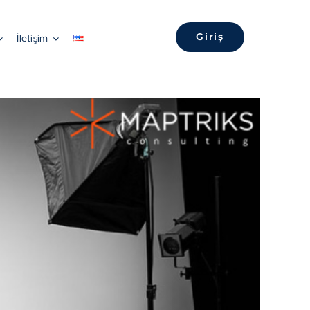
Anasayfa
»
Uzmanından Örneklerle – Medya Sektöründe Lokasyon Nedir?
Giriş
İletişim