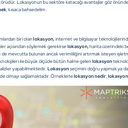
ktörüdür. Lokasyonun bu sektöre katacağı avantajlar göz önünd
mek
, kısaca bahsedelim.
lardan biri olan
lokasyon,
internet ve bilgisayar teknolojilerind
ler açısından söylemek gerekirse
lokasyon,
harita üzerindeki b
 de mevcutta bulunan ancak verimliliğini artırmak isteyen işlet
nolojileri ile büyük ölçüde bütün haline gelen
lokasyon
teknolo
lizler yapabilmektedir.
Lokasyon
seçimini doğru yapmak ya da v
nde olmayı sağlamaktadır. Örneklerle
lokasyon nedir
,
lokasyon 