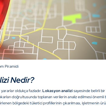
m Piramidi
izi Nedir?
yararlar oldukça fazladır.
Lokasyon analizi
sayesinde belirli bi
ıkarları doğrultusunda toplanan verilerin analiz edilmesi önemli b
rlenen bölgedeki tüketici profillerinin çıkarılması, işletmenin ü