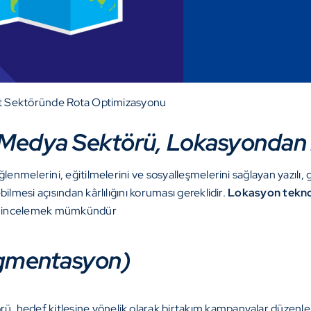
t Sektöründe Rota Optimizasyonu
Medya Sektörü, Lokasyondan Na
lenmelerini, eğitilmelerini ve sosyalleşmelerini sağlayan yazılı, g
ilmesi açısından kârlılığını koruması gereklidir.
Lokasyon teknol
lde incelemek mümkündür
Segmentasyon)
ü, hedef kitlesine yönelik olarak birtakım kampanyalar düzen