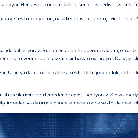
j sunuyor. Her şeyden önce rekabet, sizi motive ediyor ve sektö
uma yerleştirmek yerine, nasıl kendi avantajınıza çevirebilirsiniz
inde kullanıyoruz. Bunun en önemli nedeni rekabetin, en az bizi
memiz için üzerimizde muazzam bir baskı oluşturuyor. Daha iyi ol
. Ürün ya da hizmetin kalitesi, sektördeki görünürlük, elde edilen 
 stratejilerimizi belirlemeden rakipleri inceliyoruz. Sosyal medy
n geliştirmeden ya da ürünü güncellemeden önce sektörde neler olu