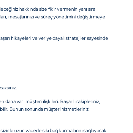
bileceğiniz hakkında size fikir vermenin yanı sıra
ları, mesajlarınızı ve süreç yönetimini değiştirmeye
başarı hikayeleri ve veriye dayalı stratejiler sayesinde
caksınız.
aha var: müşteri ilişkileri. Başarılı rakipleriniz,
kebilir. Bunun sonunda müşteri hizmetlerinizi
sizinle uzun vadede sıkı bağ kurmalarını sağlayacak