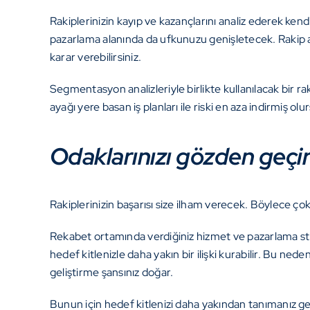
Rakiplerinizin kayıp ve kazançlarını analiz ederek kendi r
pazarlama alanında da ufkunuzu genişletecek. Rakip ana
karar verebilirsiniz.
Segmentasyon analizleriyle
birlikte kullanılacak bir r
ayağı yere basan iş planları ile riski en aza indirmiş ol
Odaklarınızı gözden geçir
Rakiplerinizin başarısı size ilham verecek. Böylece ço
Rekabet ortamında verdiğiniz hizmet ve pazarlama strate
hedef kitlenizle daha yakın bir ilişki kurabilir. Bu ne
geliştirme şansınız doğar.
Bunun için hedef kitlenizi daha yakından tanımanız g