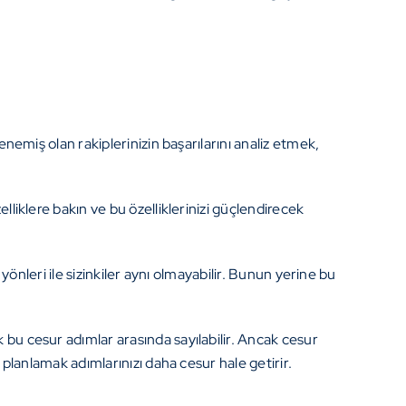
enemiş olan rakiplerinizin başarılarını analiz etmek,
lliklere bakın ve bu özelliklerinizi güçlendirecek
 yönleri ile sizinkiler aynı olmayabilir. Bunun yerine bu
 bu cesur adımlar arasında sayılabilir. Ancak cesur
e planlamak adımlarınızı daha cesur hale getirir.