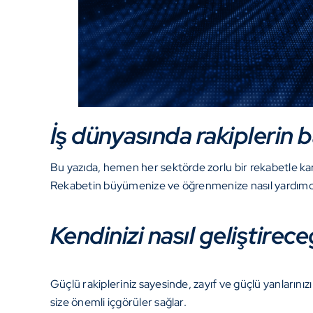
İş dünyasında rakiplerin b
Bu yazıda, hemen her sektörde zorlu bir rekabetle karşı
Rekabetin büyümenize ve öğrenmenize nasıl yardımcı o
Kendinizi nasıl geliştireceğ
Güçlü rakipleriniz sayesinde, zayıf ve güçlü yanlarınız
size önemli içgörüler sağlar.