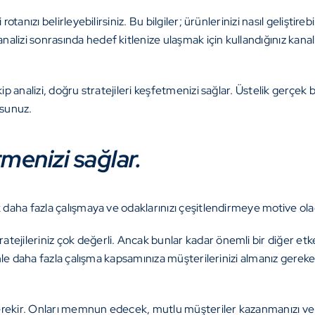
otanızı belirleyebilirsiniz. Bu bilgiler; ürünlerinizi nasıl geliştire
lizi sonrasında hedef kitlenize ulaşmak için kullandığınız kanal
akip analizi, doğru stratejileri keşfetmenizi sağlar. Üstelik gerçek 
ursunuz.
menizi sağlar.
k daha fazla çalışmaya ve odaklarınızı çeşitlendirmeye motive ola
jileriniz çok değerli. Ancak bunlar kadar önemli bir diğer etken d
denle daha fazla çalışma kapsamınıza müşterilerinizi almanız gere
erekir. Onları memnun edecek, mutlu müşteriler kazanmanızı ve 