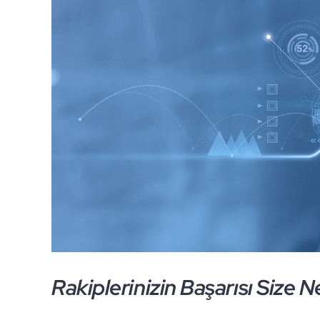
Rakiplerinizin Başarısı Size N