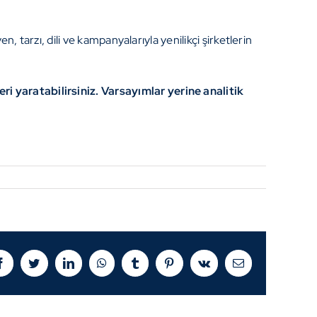
n, tarzı, dili ve kampanyalarıyla yenilikçi şirketlerin
ri yaratabilirsiniz. Varsayımlar yerine analitik
Facebook
Twitter
LinkedIn
WhatsApp
Tumblr
Pinterest
Vk
E-
posta