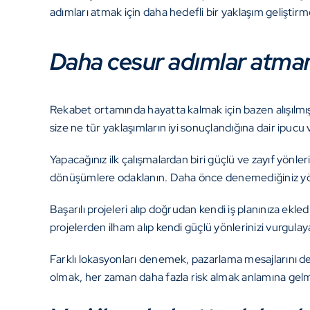
adımları atmak için daha hedefli bir yaklaşım gelişti
Daha cesur adımlar atmanı
Rekabet ortamında hayatta kalmak için bazen alışılmışın 
size ne tür yaklaşımların iyi sonuçlandığına dair ipucu v
Yapacağınız ilk çalışmalardan biri güçlü ve zayıf yönle
dönüşümlere odaklanın. Daha önce denemediğiniz yönt
Başarılı projeleri alıp doğrudan kendi iş planınıza ekled
projelerden ilham alıp kendi güçlü yönlerinizi vurgulay
Farklı lokasyonları denemek, pazarlama mesajlarını değ
olmak, her zaman daha fazla risk almak anlamına gelmez. 