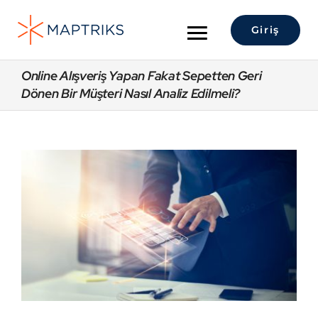
Skip
to
Giriş
Toggle
content
Navigation
Hakkımızda
Online Alışveriş Yapan Fakat Sepetten Geri
Dönen Bir Müşteri Nasıl Analiz Edilmeli?
Lokasyon Analitiği
View
Maptriks Platform
Larger
Image
Çözümler
Sektörler
İletişim