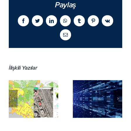
Paylaş
Facebook
Twitter
LinkedIn
WhatsApp
Tumblr
Pinterest
Vk
E-
posta
İlişkili Yazılar