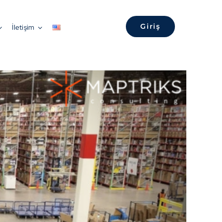
Anasayfa
»
Lokasyon Nedir? Perakende ve Toptan Ticarete Katkısı Ne Olur?
Giriş
İletişim