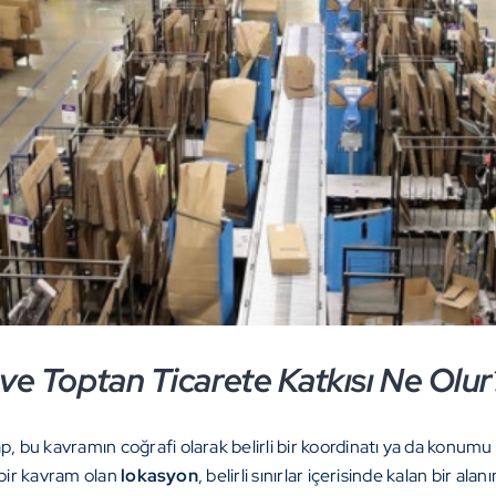
e Toptan Ticarete Katkısı Ne Olur
, bu kavramın coğrafi olarak belirli bir koordinatı ya da konumu
 bir kavram olan
lokasyon
, belirli sınırlar içerisinde kalan bir a