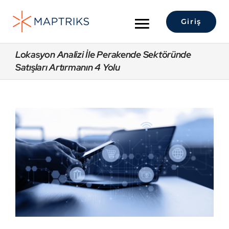
Skip
to
Giriş
Toggle
content
Navigation
Hakkımızda
Lokasyon Analizi İle Perakende Sektöründe
Satışları Artırmanın 4 Yolu
Lokasyon Analitiği
View
Maptriks Platform
Larger
Image
Çözümler
Sektörler
İletişim