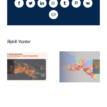
Facebook
Twitter
LinkedIn
WhatsApp
Tumblr
Pinterest
Vk
E-
posta
İlişkili Yazılar