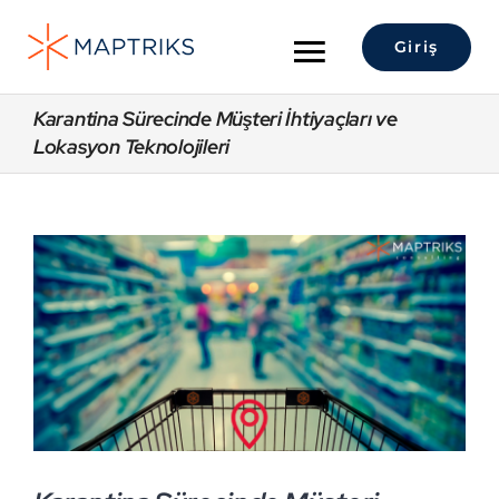
Skip
to
Giriş
Toggle
content
Navigation
Hakkımızda
Karantina Sürecinde Müşteri İhtiyaçları ve
Lokasyon Teknolojileri
Lokasyon Analitiği
View
Maptriks Platform
Larger
Image
Çözümler
Sektörler
İletişim