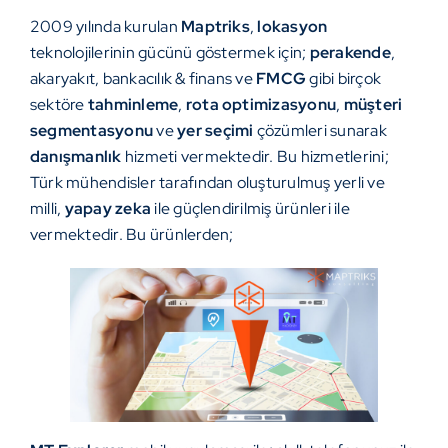
2009 yılında kurulan
Maptriks
,
lokasyon
teknolojilerinin gücünü göstermek için;
perakende
,
akaryakıt, bankacılık & finans ve
FMCG
gibi birçok
sektöre
tahminleme
,
rota optimizasyonu
,
müşteri
segmentasyonu
ve
yer seçimi
çözümleri sunarak
danışmanlık
hizmeti vermektedir. Bu hizmetlerini;
Türk mühendisler tarafından oluşturulmuş yerli ve
milli,
yapay zeka
ile güçlendirilmiş ürünleri ile
vermektedir. Bu ürünlerden;