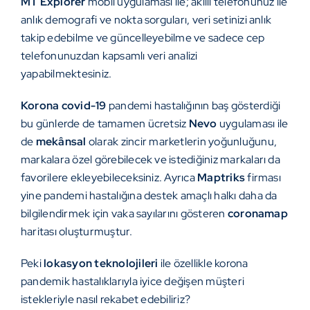
MT Explorer
mobil uygulaması ile; akıllı telefonunuz ile
anlık demografi ve nokta sorguları, veri setinizi anlık
takip edebilme ve güncelleyebilme ve sadece cep
telefonunuzdan kapsamlı veri analizi
yapabilmektesiniz.
Korona
covid-19
pandemi hastalığının baş gösterdiği
bu günlerde de tamamen ücretsiz
Nevo
uygulaması ile
de
mekânsal
olarak zincir marketlerin yoğunluğunu,
markalara özel görebilecek ve istediğiniz markaları da
favorilere ekleyebileceksiniz. Ayrıca
Maptriks
firması
yine pandemi hastalığına destek amaçlı halkı daha da
bilgilendirmek için vaka sayılarını gösteren
coronamap
haritası oluşturmuştur.
Peki
lokasyon teknolojileri
ile özellikle korona
pandemik hastalıklarıyla iyice değişen müşteri
istekleriyle nasıl rekabet edebiliriz?