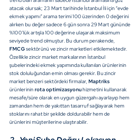
trend olan aramanın sadece İstanbul aramasına göz
atacak olursak; 23 Mart tarihinde İstanbul İli için “evde
ekmek yapımı” arama terimi 100 üzerinden 0 değerini
alırken bu değer sadece 6 gün sonra 29 Mart gününde
%100’lük artışla 100 değerine ulaşarak maksimum
seviyede trend olmuştur. Bu durum perakende,
FMCG
sektörünü ve zincir marketleri etkilemektedir.
Özellikle zincir market markalarının İstanbul
şubelerindeki ekmek yapımında kullanılan ürünlerinin
stok doluluğundan emin olması gerekir. Bu zincir
market benzeri sektördeki firmalar,
Maptriks
ürünlerinin
rota optimizasyonu
hizmetini kullanarak
mesafe/süre olarak en uygun güzergahı ayarlayıp hem
zamandan hem de yakıttan tasarruf sağlayarak hem
stoklarını rahat bir şekilde doldurabilir hem de
ürünlerini müşterilerine ulaştırabilir.