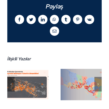
Paylaş
Facebook
Twitter
LinkedIn
WhatsApp
Tumblr
Pinterest
Vk
E-
posta
İlişkili Yazılar