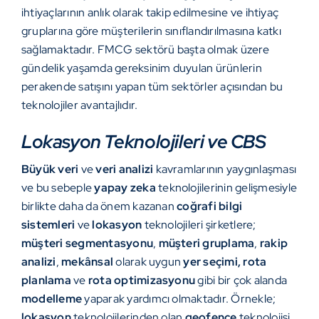
ihtiyaçlarının anlık olarak takip edilmesine ve ihtiyaç
gruplarına göre müşterilerin sınıflandırılmasına katkı
sağlamaktadır. FMCG sektörü başta olmak üzere
gündelik yaşamda gereksinim duyulan ürünlerin
perakende satışını yapan tüm sektörler açısından bu
teknolojiler avantajlıdır.
Lokasyon Teknolojileri ve CBS
Büyük veri
ve
veri analizi
kavramlarının yaygınlaşması
ve bu sebeple
yapay zeka
teknolojilerinin gelişmesiyle
birlikte daha da önem kazanan
coğrafi bilgi
sistemleri
ve
lokasyon
teknolojileri şirketlere;
müşteri segmentasyonu
,
müşteri gruplama
,
rakip
analizi
,
mekânsal
olarak uygun
yer seçimi, rota
planlama
ve
rota optimizasyonu
gibi bir çok alanda
modelleme
yaparak yardımcı olmaktadır. Örnekle;
lokasyon
teknolojilerinden olan
geofence
teknolojisi