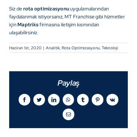
Siz de
rota optimizasyonu
uygulamalarından
faydalanmak istiyorsanız,
MT Franchise
gibi hizmetler
için
Maptriks
firmasına
iletişim
kısmından
ulaşabilirsiniz.
Haziran 1st, 2020
|
Analitik
,
Rota Optimizasyonu
,
Teknoloji
Paylaş
Facebook
Twitter
LinkedIn
WhatsApp
Tumblr
Pinterest
Vk
E-
posta