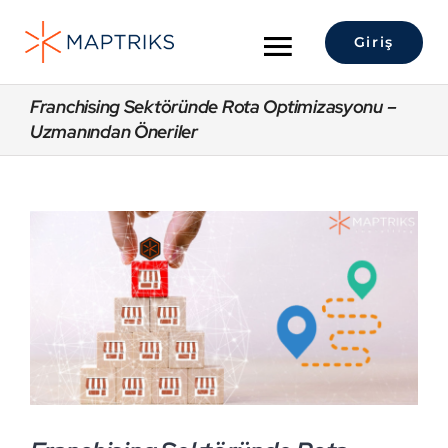
Skip
to
Giriş
Toggle
content
Navigation
Hakkımızda
Franchising Sektöründe Rota Optimizasyonu –
Uzmanından Öneriler
Lokasyon Analitiği
View
Maptriks Platform
Larger
Image
Çözümler
Sektörler
İletişim