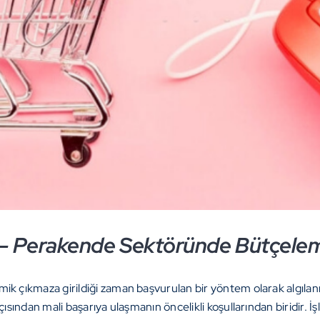
ği – Perakende Sektöründe Bütçele
k çıkmaza girildiği zaman başvurulan bir yöntem olarak algıl
ndan mali başarıya ulaşmanın öncelikli koşullarından biridir. İşle