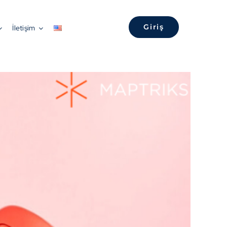
Anasayfa
»
3 Lokasyon Analitiği Özelliği – Perakende Sektöründe Bütçeleme
Giriş
İletişim