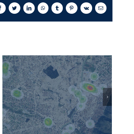
Facebook
Twitter
LinkedIn
WhatsApp
Tumblr
Pinterest
Vk
E-
posta