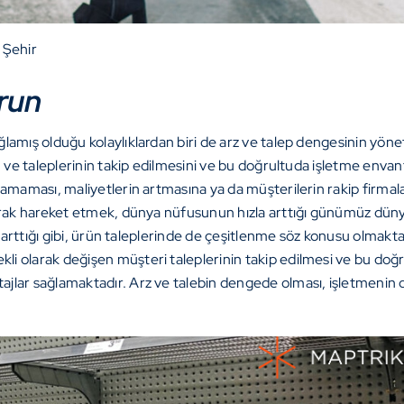
ı Şehir
run
ğlamış olduğu kolaylıklardan biri de arz ve talep dengesinin yöne
n ve taleplerinin takip edilmesini ve bu doğrultuda işletme envan
ulamaması, maliyetlerin artmasına ya da müşterilerin rakip firm
arak hareket etmek, dünya nüfusunun hızla arttığı günümüz dünyası
l arttığı gibi, ürün taleplerinde de çeşitlenme söz konusu olmakt
kli olarak değişen müşteri taleplerinin takip edilmesi ve bu do
jlar sağlamaktadır. Arz ve talebin dengede olması, işletmenin d