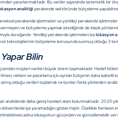
erinden yararlanmaktadır. Bu veriler sayesinde sistematik bir ö
okasyon analitiği
perakende sektöründe bütçeleme yapabilmek 
neksel perakende işletmeleri ve yenilikçi perakende işletmeleri
vermeyen ve bütçeleme yapmak istediğinde de klasik yöntemlerd
ıyla durağandır. Yenilikçi perakende işletmeleri ise
lokasyon an
syon teknolojilerinin bütçeleme konusunda sunmuş olduğu 3 te
Yapar Bilin
sından müşteri verileri büyük önem taşımaktadır. Hedef kitlenin
ilmesi, reklam ve pazarlama için ayrılan bütçenin daha isabetl
atmış olduğu verileri toplamak ve bunları farklı yönlerden anali
lan analizlerde daha geniş hareket alanı bulunmaktadır. 2020 yıl
 dönemlerde işe yaramadığını göstermiştir. Özellikle herkesin evi
tirebilmesi adına lokasyonun gücünden ve güncellenebilir veri 