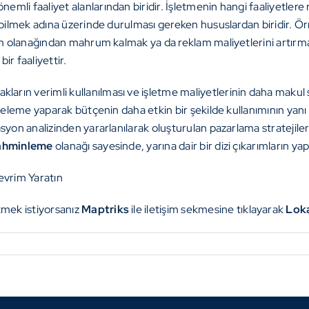
mli faaliyet alanlarından biridir. İşletmenin hangi faaliyetlere 
ebilmek adına üzerinde durulması gereken hususlardan biridir. Örn
lam olanağından mahrum kalmak ya da reklam maliyetlerini artırm
ir faaliyettir.
arın verimli kullanılması ve işletme maliyetlerinin daha makul 
tçeleme yaparak bütçenin daha etkin bir şekilde kullanımının yanı 
asyon analizinden yararlanılarak oluşturulan pazarlama stratejil
ahminleme
olanağı sayesinde, yarına dair bir dizi çıkarımların ya
evrim Yaratın
mek istiyorsanız
Maptriks
ile
iletişim
sekmesine tıklayarak
Loka